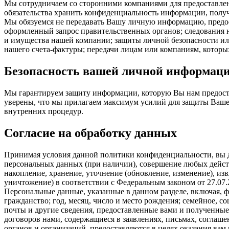
Мы сотрудничаем со сторонними компаниями для предоставлени
обязательства хранить конфиденциальность информации, получ
Мы обязуемся не передавать Вашу личную информацию, предос
оформленный запрос правительственных органов; следования н
и имущества нашей компании; защиты личной безопасности или
нашего счета-фактуры; передачи лицам или компаниям, котор
Безопасность вашей личной информац
Мы гарантируем защиту информации, которую Вы нам предоста
уверены, что мы прилагаем максимум усилий для защиты Ваш
внутренних процедур.
Согласие на обработку данных
Принимая условия данной политики конфиденциальности, вы д
персональных данных (при наличии), совершение любых действи
накопление, хранение, уточнение (обновление, изменение), изв
уничтожение) в соответствии с Федеральным законом от 27.0
Персональные данные, указанные в данном разделе, включая, ф
гражданство; год, месяц, число и место рождения; семейное, 
почты и другие сведения, предоставленные вами и полученные 
договоров нами, содержащиеся в заявлениях, письмах, согла
органов и организаций, предоставляются в целях оказания ва