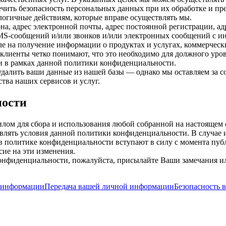
печить безопасность персональных данных при их обработке и пр
огичные действиям, которые вправе осуществлять мы.
она, адрес электронной почты, адрес постоянной регистрации, ад
MS-сообщений и/или звонков и/или электронных сообщений с ин
сле на получение информации о продуктах и услугах, коммерчес
клиенты четко понимают, что это необходимо для должного уров
ии в рамках данной политики конфиденциальности.
 удалить ваши данные из нашей базы — однако мы оставляем за 
тва наших сервисов и услуг.
ности
лом для сбора и использования любой собранной на настоящем 
овлять условия данной политики конфиденциальности. В случае
в политике конфиденциальности вступают в силу с момента публ
ие на эти изменения.
конфиденциальности, пожалуйста, присылайте Ваши замечания и
 информации
Передача вашей личной информации
Безопасность 