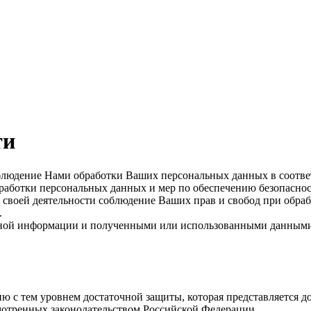
ти
людение Нами обработки Ваших персональных данных в соответс
работки персональных данных и мер по обеспечению безопасно
своей деятельности соблюдение Ваших прав и свобод при обраб
.
ой информации и полученными или использованными данными на
с тем уровнем достаточной защиты, которая представляется д
мотренных законодательством Российской Федерации.