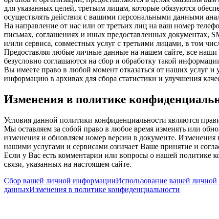
для указанных целей, третьим лицам, которые обязуются обес
осуществлять действия с вашими персональными данными анал
На направление от нас или от третьих лиц на ваш номер телеф
письмах, соглашениях и иных предоставленных документах, S
и/или сервиса, совместных услуг с третьими лицами, в том чи
Предоставляя любые личные данные на нашем сайте, все наши 
безусловно соглашаются на сбор и обработку такой информац
Вы имеете право в любой момент отказаться от наших услуг и
информацию в архивах для сбора статистики и улучшения качес
Изменения в политике конфиденциаль
Условия данной политики конфиденциальности являются прави
Мы оставляем за собой право в любое время изменять или обн
изменения и обновляем номер версии в документе. Изменения 
нашими услугами и сервисами означает Ваше принятие и соглас
Если у Вас есть комментарии или вопросы о нашей политике 
связи, указанных на настоящем сайте.
Сбор вашей личной информации
Использование вашей личной
данных
Изменения в политике конфиденциальности