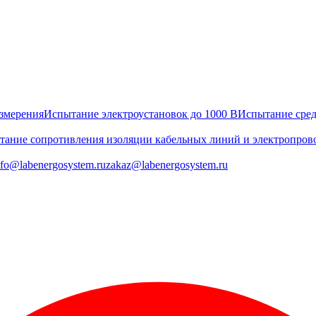
змерения
Испытание электроустановок до 1000 В
Испытание сре
тание сопротивления изоляции кабельных линий и электропров
nfo@labenergosystem.ru
zakaz@labenergosystem.ru