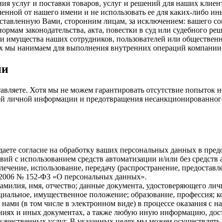
я услуг и поставки товаров, услуг и решений для наших клиен
енной от нашего имени и не использовать ее для каких-либо ины
тавленную Вами, сторонним лицам, за исключением: вашего со
ормам законодательства, акта, повестки в суд или судебного р
 имущества наших сотрудников, пользователей или общественно
ых мы нанимаем для выполнения внутренних операций компании
ии
вляете. Хотя мы не можем гарантировать отсутствие попыток н
ей личной информации и предотвращения несанкционированного
аете согласие на обработку ваших персональных данных в пред
й с использованием средств автоматизации и/или без средств а
лечение, использование, передачу (распространение, предоставле
7.2006 № 152-ФЗ «О персональных данных».
амилия, имя, отчество; данные документа, удостоверяющего лично
социальное, имущественное положение; образование, профессия; 
нами (в том числе в электронном виде) в процессе оказания с н
шениях и иных документах, а также любую иную информацию, до
м качественных услуг. В указанных целях мы можем осуществлят