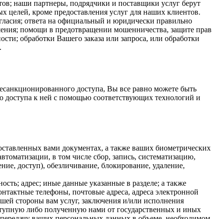
тов; наши партнеры, подрядчики и поставщики услуг берут
х целей, кроме предоставления услуг для наших клиентов.
гласия; ответа на официальный и юридически правильно
ешения; помощи в предотвращении мошенничества, защите прав
сти; обработки Вашего заказа или запроса, или обработки
.
есанкционированного доступа, Вы все равно можете быть
 доступа к ней с помощью соответствующих технологий и
оставленных вами документах, а также ваших биометрических
втоматизации, в том числе сбор, запись, систематизацию,
ние, доступ), обезличивание, блокирование, удаление,
сть; адрес; иные данные указанные в разделе; а также
контактные телефоны, почтовые адреса, адреса электронной
ашей стороны вам услуг, заключения и/или исполнения
ступную либо полученную нами от государственных и иных
ь передачу ваших персональных данных в объеме, необходимом